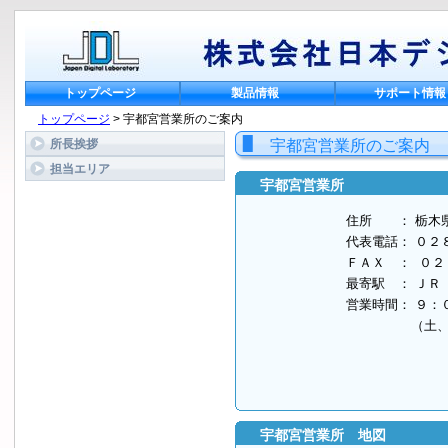
トップページ
製品情報
サポート情報
トップページ
> 宇都宮営業所のご案内
所長挨拶
宇都宮営業所のご案内
担当エリア
宇都宮営業所
住所 ： 栃木
代表電話： ０２
ＦＡＸ ： ０２
最寄駅 ： ＪＲ
営業時間： ９：
（土、日、祝
宇都宮営業所　地図